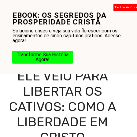
Pular
Fechar Anúnc
para
EBOOK: OS SEGREDOS DA
Menu
o
PROSPERIDADE CRISTÃ
conteúdo
Solucione crises e veja sua vida florescer com os
ensinamentos de cinco capítulos práticos. Acesse
agora!
Home
-
Blog
-
Práticas Cristãs
-
Estudo Bíblico
-
Novo
Testamento
-
Ele Veio para Libertar os Cativos: Como a
Transforme Sua História
Liberdade em Cristo Transforma Vidas
Agora!
ELE VEIO PARA
LIBERTAR OS
CATIVOS: COMO A
LIBERDADE EM