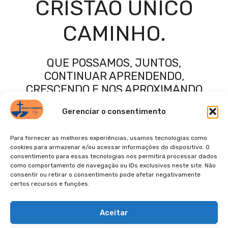
CRISTÃO ÚNICO
CAMINHO.
QUE POSSAMOS, JUNTOS,
CONTINUAR APRENDENDO,
CRESCENDO E NOS APROXIMANDO
CADA VEZ MAIS D’AQUELE QUE É O
Gerenciar o consentimento
ÚNICO E VERDADEIRO CAMINHO, A
VERDADE E A VIDA.
Para fornecer as melhores experiências, usamos tecnologias como
cookies para armazenar e/ou acessar informações do dispositivo. O
consentimento para essas tecnologias nos permitirá processar dados
como comportamento de navegação ou IDs exclusivos neste site. Não
consentir ou retirar o consentimento pode afetar negativamente
certos recursos e funções.
© 2026
POLÍTICA DE PRIVACIDADE
TERMOS DE USO
Aceitar