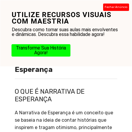
Pular
Fechar Anúncio
para
UTILIZE RECURSOS VISUAIS
Menu
o
COM MAESTRIA
conteúdo
Descubra como tornar suas aulas mais envolventes
e dinâmicas. Descubra essa habilidade agora!
Transforme Sua História
Agora!
O que é Narrativa de
Esperança
O QUE É NARRATIVA DE
ESPERANÇA
A Narrativa de Esperança é um conceito que
se baseia na ideia de contar histórias que
inspirem e tragam otimismo, principalmente