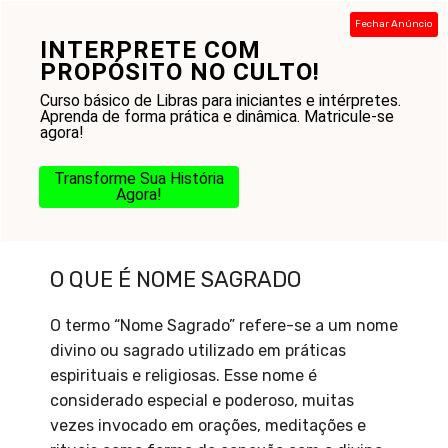
Pular
Fechar Anúncio
para
INTERPRETE COM
Menu
o
PROPÓSITO NO CULTO!
conteúdo
Curso básico de Libras para iniciantes e intérpretes.
Aprenda de forma prática e dinâmica. Matricule-se
agora!
Transforme Sua História
Agora!
O que é Nome Sagrado
O QUE É NOME SAGRADO
O termo “Nome Sagrado” refere-se a um nome
divino ou sagrado utilizado em práticas
espirituais e religiosas. Esse nome é
considerado especial e poderoso, muitas
vezes invocado em orações, meditações e