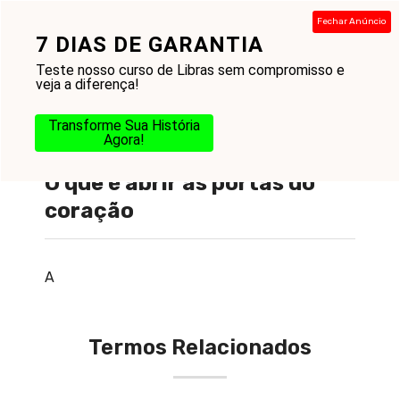
Pular
Fechar Anúncio
para
7 DIAS DE GARANTIA
Menu
o
Teste nosso curso de Libras sem compromisso e
conteúdo
veja a diferença!
Transforme Sua História
Agora!
O que é abrir as portas do
coração
A
Termos Relacionados