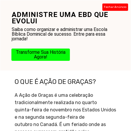
Pular
Fechar Anúncio
para
ADMINISTRE UMA EBD QUE
Menu
o
EVOLUI
conteúdo
Saiba como organizar e administrar uma Escola
Bíblica Dominical de sucesso. Entre para essa
jornada!
Transforme Sua História
Agora!
O que é : Ação de Graças
O QUE É AÇÃO DE GRAÇAS?
A Ação de Graças é uma celebração
tradicionalmente realizada no quarto
quinta-feira de novembro nos Estados Unidos
e na segunda segunda-feira de
outubro no Canadá. É um feriado onde as