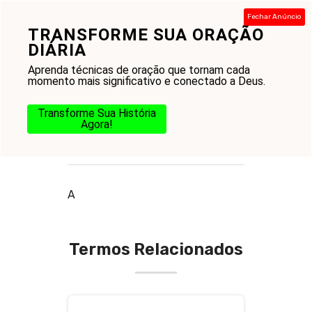
Pular
Fechar Anúncio
para
TRANSFORME SUA ORAÇÃO
Menu
o
DIÁRIA
conteúdo
Aprenda técnicas de oração que tornam cada
momento mais significativo e conectado a Deus.
Transforme Sua História
Agora!
O que é ajuda à igreja
A
Termos Relacionados