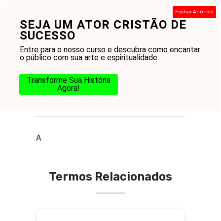
Pular
Fechar Anúncio
para
SEJA UM ATOR CRISTÃO DE
Menu
o
SUCESSO
conteúdo
Entre para o nosso curso e descubra como encantar
o público com sua arte e espiritualidade.
Transforme Sua História
Agora!
O que é aleluia
A
Termos Relacionados