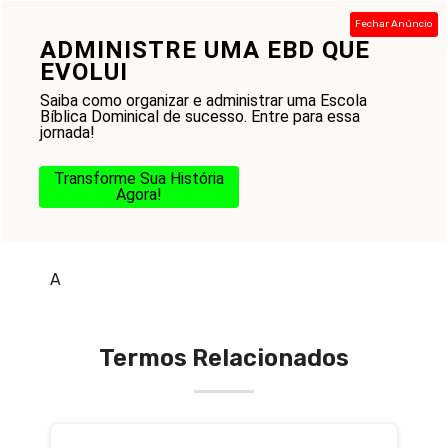
Pular
Fechar Anúncio
para
ADMINISTRE UMA EBD QUE
Menu
o
EVOLUI
conteúdo
Saiba como organizar e administrar uma Escola
Bíblica Dominical de sucesso. Entre para essa
jornada!
Transforme Sua História
Agora!
O que é aliança com Deus
A
Termos Relacionados