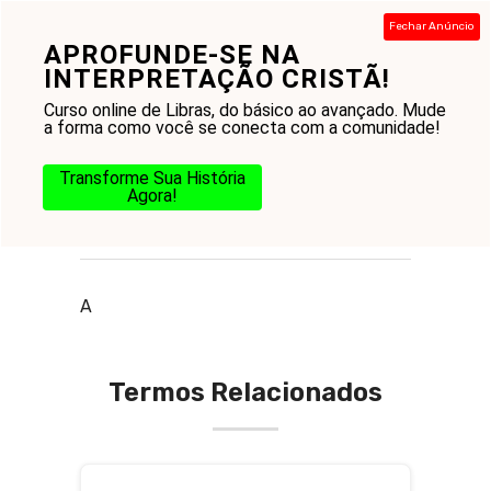
Pular
Fechar Anúncio
para
APROFUNDE-SE NA
Menu
o
INTERPRETAÇÃO CRISTÃ!
conteúdo
Curso online de Libras, do básico ao avançado. Mude
a forma como você se conecta com a comunidade!
Transforme Sua História
Agora!
O que é apelo espiritual
A
Termos Relacionados