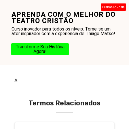
Pular
Fechar Anúncio
para
APRENDA COM O MELHOR DO
Menu
o
TEATRO CRISTÃO
conteúdo
Curso inovador para todos os níveis. Torne-se um
ator inspirador com a experiência de Thiago Matso!
Transforme Sua História
Agora!
O que é associação cristã
A
Termos Relacionados