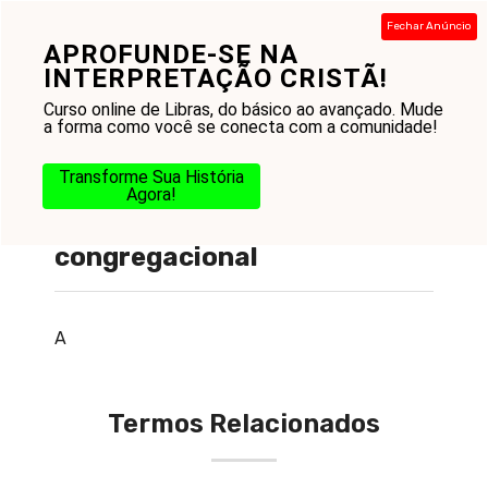
Pular
Fechar Anúncio
para
APROFUNDE-SE NA
Menu
o
INTERPRETAÇÃO CRISTÃ!
conteúdo
Curso online de Libras, do básico ao avançado. Mude
a forma como você se conecta com a comunidade!
Transforme Sua História
Agora!
O que é atividade
congregacional
A
Termos Relacionados