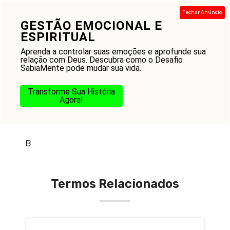
Pular
Fechar Anúncio
para
GESTÃO EMOCIONAL E
Menu
o
ESPIRITUAL
conteúdo
Aprenda a controlar suas emoções e aprofunde sua
relação com Deus. Descubra como o Desafio
SabiaMente pode mudar sua vida.
Transforme Sua História
Agora!
O que é batalha espiritual
B
Termos Relacionados