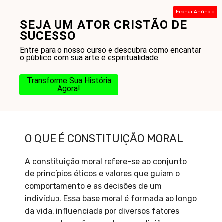
Pular
Fechar Anúncio
para
SEJA UM ATOR CRISTÃO DE
Menu
o
SUCESSO
conteúdo
Entre para o nosso curso e descubra como encantar
o público com sua arte e espiritualidade.
Transforme Sua História
Agora!
O que é constituição moral
O QUE É CONSTITUIÇÃO MORAL
A constituição moral refere-se ao conjunto
de princípios éticos e valores que guiam o
comportamento e as decisões de um
indivíduo. Essa base moral é formada ao longo
da vida, influenciada por diversos fatores