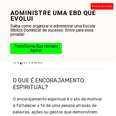
Pular
Fechar Anúncio
para
ADMINISTRE UMA EBD QUE
Menu
o
EVOLUI
conteúdo
Saiba como organizar e administrar uma Escola
Bíblica Dominical de sucesso. Entre para essa
jornada!
Transforme Sua História
Agora!
O que é encorajamento
espiritual
O QUE É ENCORAJAMENTO
ESPIRITUAL?
O encorajamento espiritual é o ato de motivar
e fortalecer a fé de uma pessoa através de
palavras, ações ou gestos que demonstrem