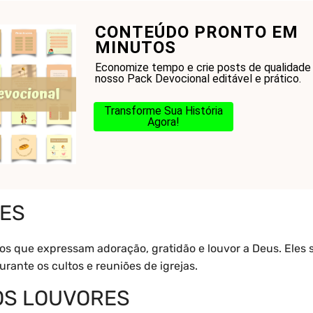
CONTEÚDO PRONTO EM
onhecer a Bíblia?
Glossário
Blog
Na Jorn
MINUTOS
Economize tempo e crie posts de qualidad
nosso Pack Devocional editável e prático.
Transforme Sua História
Agora!
res
RES
os que expressam adoração, gratidão e louvor a Deus. Eles 
urante os cultos e reuniões de igrejas.
OS LOUVORES