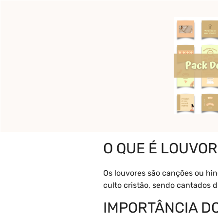
Pular
para
o
Início
Pronto para c
conteúdo
O que é Louvo
O QUE É LOUVO
Os louvores são canções ou hin
culto cristão, sendo cantados d
IMPORTÂNCIA D