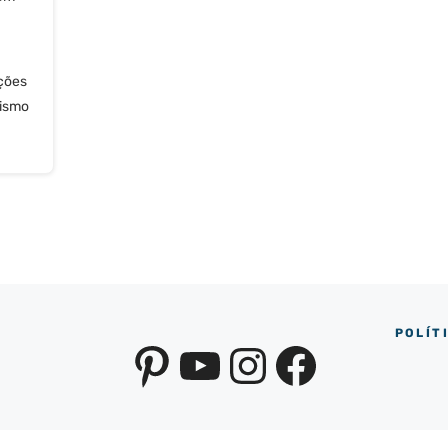
ções
tismo
POLÍT
Pinterest
YouTube
Instagra
Facebo