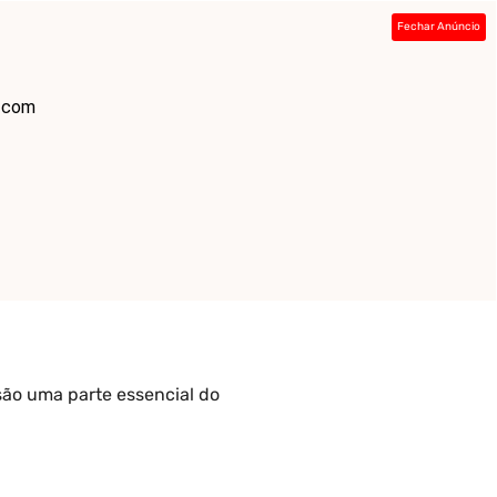
Fechar Anúncio
ada
Sobre
Contato
Links
e com
são uma parte essencial do