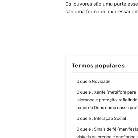
Os louvores são uma parte essenc
são uma forma de expressar am
Termos populares
O que é Novidade
O que é : Xerife (metáfora para
liderança e proteção, refletindo
papel de Deus como nosso prot
O que é : Interação Social
O que é : Sinais de fé (manifes
visíveis de crença e confiança