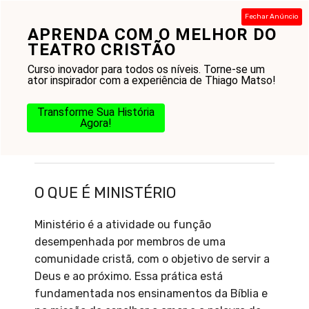
Pular
Fechar Anúncio
para
APRENDA COM O MELHOR DO
Menu
o
TEATRO CRISTÃO
conteúdo
Curso inovador para todos os níveis. Torne-se um
ator inspirador com a experiência de Thiago Matso!
Transforme Sua História
Agora!
O que é Ministério
O QUE É MINISTÉRIO
Ministério é a atividade ou função
desempenhada por membros de uma
comunidade cristã, com o objetivo de servir a
Deus e ao próximo. Essa prática está
fundamentada nos ensinamentos da Bíblia e