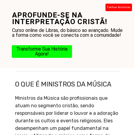
Pular
Fechar Anúncio
para
APROFUNDE-SE NA
Menu
o
INTERPRETAÇÃO CRISTÃ!
conteúdo
Curso online de Libras, do básico ao avançado. Mude
a forma como você se conecta com a comunidade!
Transforme Sua História
Agora!
O que é Ministros da Música
O QUE É MINISTROS DA MÚSICA
Ministros da Música são profissionais que
atuam no segmento cristão, sendo
responsáveis por liderar o louvor e a adoração
durante os cultos e eventos religiosos. Eles
desempenham um papel fundamental na