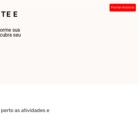
Fechar Anúncio
TE E
ada
Sobre
Contato
Links
forme sua
scubra seu
perto as atividades e