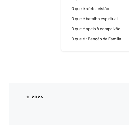
O que é afeto cristão
O que é batalha espiritual
O que é apelo à compaixão
O que é : Benção da Família
© 2026