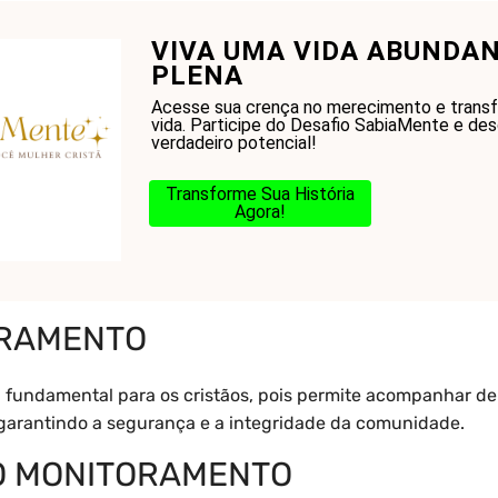
VIVA UMA VIDA ABUNDAN
onhecer a Bíblia?
Glossário
Blog
Na Jorn
PLENA
Acesse sua crença no merecimento e trans
vida. Participe do Desafio SabiaMente e de
verdadeiro potencial!
Transforme Sua História
Agora!
oramento
ORAMENTO
fundamental para os cristãos, pois permite acompanhar de 
arantindo a segurança e a integridade da comunidade.
O MONITORAMENTO