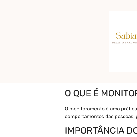
Pular
para
o
Início
Pronto para c
conteúdo
O que é Monit
O QUE É MONIT
O monitoramento é uma prática 
comportamentos das pessoas, g
IMPORTÂNCIA D