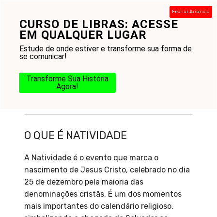
Pular
Fechar Anúncio
para
CURSO DE LIBRAS: ACESSE
Menu
o
EM QUALQUER LUGAR
conteúdo
Estude de onde estiver e transforme sua forma de
se comunicar!
Transforme Sua História
Agora!
O que é Natividade
O QUE É NATIVIDADE
A Natividade é o evento que marca o
nascimento de Jesus Cristo, celebrado no dia
25 de dezembro pela maioria das
denominações cristãs. É um dos momentos
mais importantes do calendário religioso,