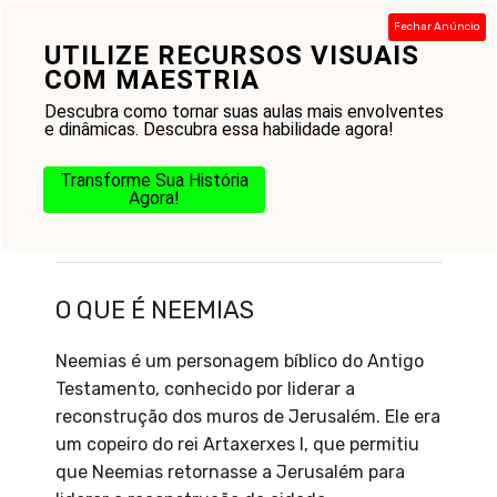
Pular
Fechar Anúncio
para
UTILIZE RECURSOS VISUAIS
Menu
o
COM MAESTRIA
conteúdo
Descubra como tornar suas aulas mais envolventes
e dinâmicas. Descubra essa habilidade agora!
Transforme Sua História
Agora!
O que é Neemias
O QUE É NEEMIAS
Neemias é um personagem bíblico do Antigo
Testamento, conhecido por liderar a
reconstrução dos muros de Jerusalém. Ele era
um copeiro do rei Artaxerxes I, que permitiu
que Neemias retornasse a Jerusalém para