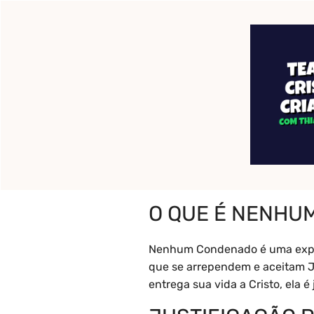
Pular
para
o
Início
Pronto para c
conteúdo
O que é Nenh
O QUE É NENHU
Nenhum Condenado é uma expres
que se arrependem e aceitam J
entrega sua vida a Cristo, ela 