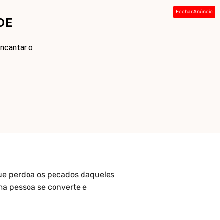
Fechar Anúncio
DE
ada
Sobre
Contato
Links
ncantar o
ue perdoa os pecados daqueles
ma pessoa se converte e