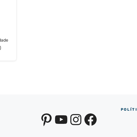
idade
)
POLÍT
Pinterest
YouTube
Instagra
Facebo