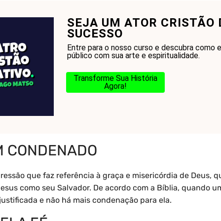
SEJA UM ATOR CRISTÃO 
onhecer a Bíblia?
Glossário
Blog
Na Jorn
SUCESSO
Entre para o nosso curso e descubra como e
público com sua arte e espiritualidade.
Transforme Sua História
Agora!
um Condenado
M CONDENADO
são que faz referência à graça e misericórdia de Deus, q
esus como seu Salvador. De acordo com a Bíblia, quando u
é justificada e não há mais condenação para ela.