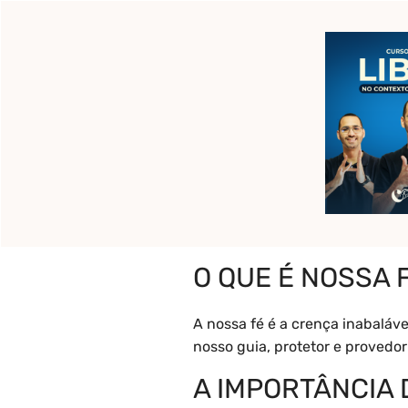
Pular
para
o
Início
Pronto para c
conteúdo
O que é Nossa 
O QUE É NOSSA 
A nossa fé é a crença inabaláv
nosso guia, protetor e provedor
A IMPORTÂNCIA 