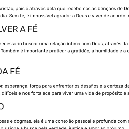
 cristão, pois é através dela que recebemos as bênçãos de 
dia. Sem fé, é impossível agradar a Deus e viver de acordo 
VER A FÉ
necessário buscar uma relação íntima com Deus, através da o
 Também é importante praticar a gratidão, a humildade e 
DA FÉ
or, esperança, força para enfrentar os desafios e a certeza d
ifíceis e nos fortalece para viver uma vida de propósito e s
O
giosas e dogmas, ela é uma conexão pessoal e profunda com o
impulsiona a busca pela verdade, justiça e amor ao próximo.