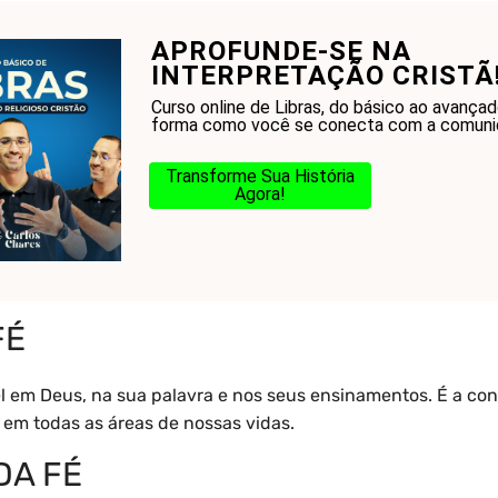
APROFUNDE-SE NA
onhecer a Bíblia?
Glossário
Blog
Na Jorn
INTERPRETAÇÃO CRISTÃ
Curso online de Libras, do básico ao avança
forma como você se conecta com a comuni
Transforme Sua História
Agora!
Fé
FÉ
el em Deus, na sua palavra e nos seus ensinamentos. É a con
 em todas as áreas de nossas vidas.
DA FÉ