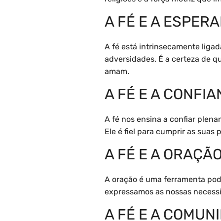
A FÉ E A ESPER
A fé está intrinsecamente liga
adversidades. É a certeza de q
amam.
A FÉ E A CONFI
A fé nos ensina a confiar ple
Ele é fiel para cumprir as su
A FÉ E A ORAÇÃ
A oração é uma ferramenta pode
expressamos as nossas necessi
A FÉ E A COMUN