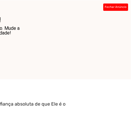
Fechar Anúncio
ada
Sobre
Contato
Links
!
do. Mude a
dade!
fiança absoluta de que Ele é o