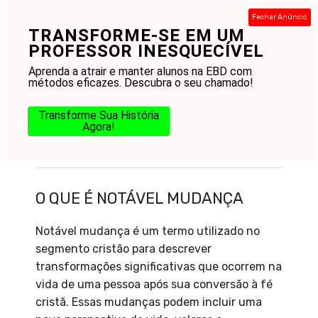
Pular
Fechar Anúncio
para
TRANSFORME-SE EM UM
Menu
o
PROFESSOR INESQUECÍVEL
conteúdo
Aprenda a atrair e manter alunos na EBD com
métodos eficazes. Descubra o seu chamado!
Transforme Sua História
Agora!
O que é Notável Mudança
O QUE É NOTÁVEL MUDANÇA
Notável mudança é um termo utilizado no
segmento cristão para descrever
transformações significativas que ocorrem na
vida de uma pessoa após sua conversão à fé
cristã. Essas mudanças podem incluir uma