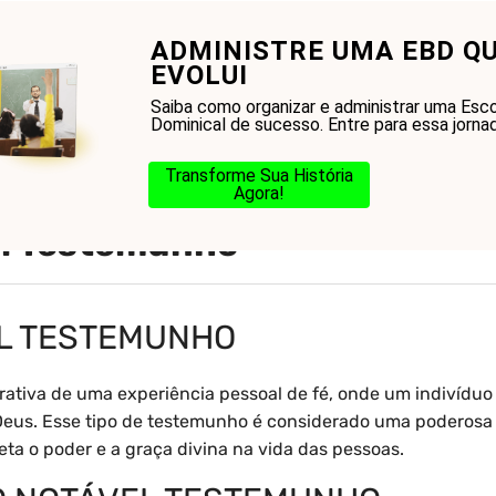
ADMINISTRE UMA EBD Q
onhecer a Bíblia?
Glossário
Blog
Na Jorn
EVOLUI
Saiba como organizar e administrar uma Esco
Dominical de sucesso. Entre para essa jorna
Transforme Sua História
Agora!
el Testemunho
EL TESTEMUNHO
ativa de uma experiência pessoal de fé, onde um indivíduo
 Deus. Esse tipo de testemunho é considerado uma poderosa
ta o poder e a graça divina na vida das pessoas.