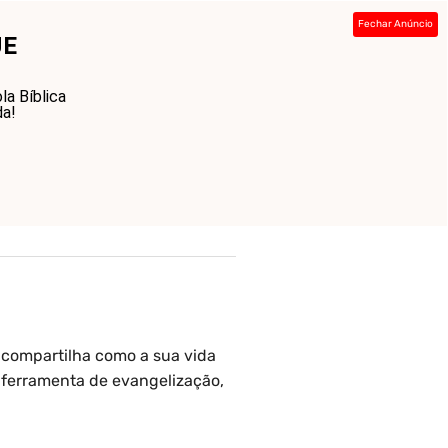
Fechar Anúncio
UE
ada
Sobre
Contato
Links
la Bíblica
da!
 compartilha como a sua vida
 ferramenta de evangelização,