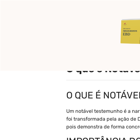
Pular
para
o
Início
Pronto para c
conteúdo
O que é Notáv
O QUE É NOTÁV
Um notável testemunho é a narr
foi transformada pela ação de
pois demonstra de forma concre