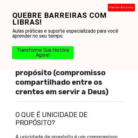
Pular
Fechar Anúncio
para
QUEBRE BARREIRAS COM
Menu
o
LIBRAS!
conteúdo
Aulas práticas e suporte especializado para você
aprender no seu tempo.
Transforme Sua História
Agora!
O que é : Unicidade de
propósito (compromisso
compartilhado entre os
crentes em servir a Deus)
O QUE É UNICIDADE DE
PROPÓSITO?
A unicidade de propósito é um compromisso