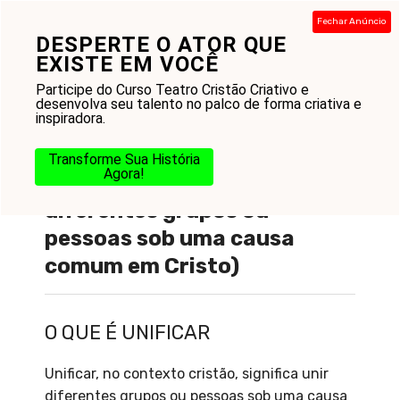
Pular
Fechar Anúncio
para
DESPERTE O ATOR QUE
Menu
o
EXISTE EM VOCÊ
conteúdo
Participe do Curso Teatro Cristão Criativo e
desenvolva seu talento no palco de forma criativa e
inspiradora.
Transforme Sua História
Agora!
O que é : Unificar (ato de unir
diferentes grupos ou
pessoas sob uma causa
comum em Cristo)
O QUE É UNIFICAR
Unificar, no contexto cristão, significa unir
diferentes grupos ou pessoas sob uma causa