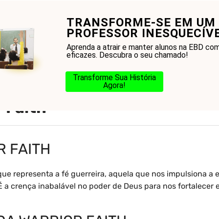
TRANSFORME-SE EM UM
onhecer a Bíblia?
Glossário
Blog
Na Jorn
PROFESSOR INESQUECÍV
Aprenda a atrair e manter alunos na EBD c
eficazes. Descubra o seu chamado!
Transforme Sua História
Agora!
r Faith
R FAITH
ue representa a fé guerreira, aquela que nos impulsiona a e
a crença inabalável no poder de Deus para nos fortalecer 