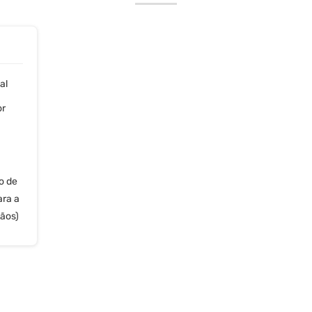
al
or
o de
ara a
tãos)