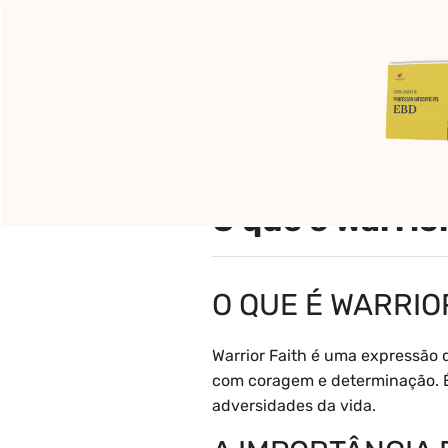
Pular
para
o
Início
Pronto para c
conteúdo
O que é Warrio
O QUE É WARRIO
Warrior Faith é uma expressão q
com coragem e determinação. É 
adversidades da vida.