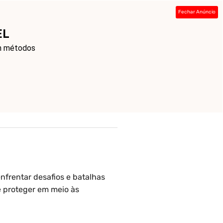
Fechar Anúncio
ada
Sobre
Contato
Links
EL
om métodos
nfrentar desafios e batalhas
e proteger em meio às