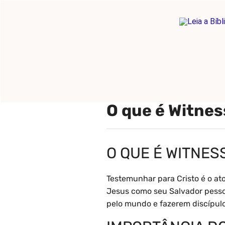
Pular
para
o
Início
Pronto para c
conteúdo
O que é Witnes
O QUE É WITNES
Testemunhar para Cristo é o a
Jesus como seu Salvador pessoa
pelo mundo e fazerem discípulo