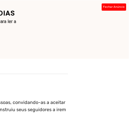
Fechar Anúncio
DIAS
ada
Sobre
Contato
Links
ra ler a
soas, convidando-as a aceitar
nstruiu seus seguidores a irem