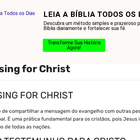
LEIA A BÍBLIA TODOS OS 
onhecer a Bíblia?
Glossário
Blog
Na Jorn
Descubra um método simples e prazeroso pa
Bíblia diariamente e fortalecer sua fé.
Transforme Sua História
Agora!
sing for Christ
SING FOR CHRIST
to de compartilhar a mensagem do evangelho com outras pes
l. É uma prática fundamental para os cristãos, pois Jesus i
s de todas as nações.