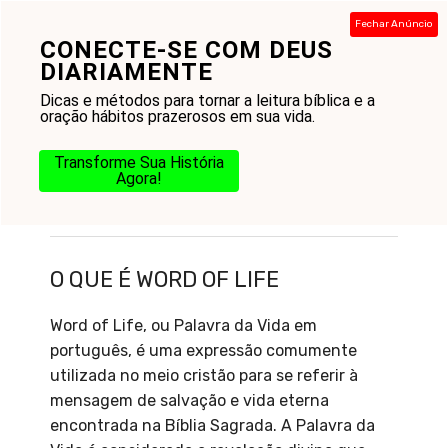
Pular
Fechar Anúncio
para
CONECTE-SE COM DEUS
Menu
o
DIARIAMENTE
conteúdo
Dicas e métodos para tornar a leitura bíblica e a
oração hábitos prazerosos em sua vida.
Transforme Sua História
Agora!
O que é Word of Life
O QUE É WORD OF LIFE
Word of Life, ou Palavra da Vida em
português, é uma expressão comumente
utilizada no meio cristão para se referir à
mensagem de salvação e vida eterna
encontrada na Bíblia Sagrada. A Palavra da