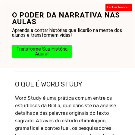
Pular
Fechar Anúncio
para
O PODER DA NARRATIVA NAS
Menu
o
AULAS
conteúdo
Aprenda a contar histórias que ficarão na mente dos
alunos e transformem vidas!
Transforme Sua História
Agora!
O que é Word Study
O QUE É WORD STUDY
Word Study é uma prática comum entre os
estudiosos da Bíblia, que consiste na análise
detalhada das palavras originais do texto
sagrado. Através do estudo etimológico,
gramatical e contextual, os pesquisadores