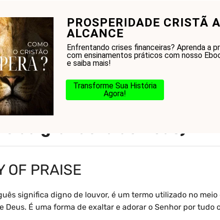
PROSPERIDADE CRISTÃ A
onhecer a Bíblia?
Glossário
Blog
Na Jorn
ALCANCE
Enfrentando crises financeiras? Aprenda a p
com ensinamentos práticos com nosso Eboo
e saiba mais!
Transforme Sua História
Agora!
y of Praise (digno de louvor;
o da grandeza de Deus)
Y OF PRAISE
uês significa digno de louvor, é um termo utilizado no meio 
Deus. É uma forma de exaltar e adorar o Senhor por tudo o 