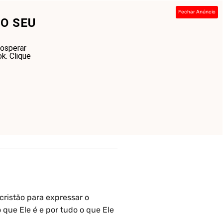
Fechar Anúncio
O SEU
ada
Sobre
Contato
Links
rosperar
k. Clique
cristão para expressar o
que Ele é e por tudo o que Ele