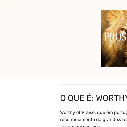
Pular
para
o
Início
Pronto para c
conteúdo
O que é : Worth
reconheciment
O QUE É: WORTH
Worthy of Praise, que em portug
reconhecimento da grandeza de 
faz em nossas vidas.