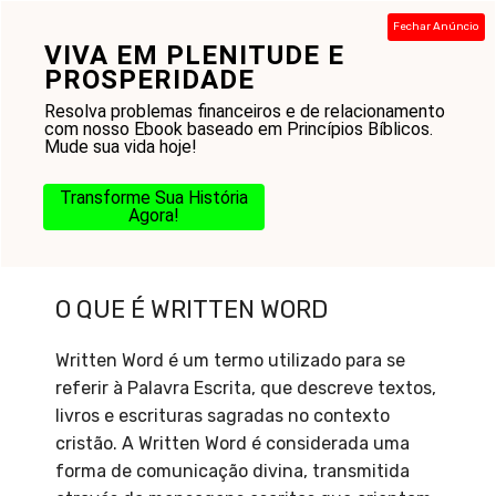
Pular
Fechar Anúncio
para
VIVA EM PLENITUDE E
Menu
o
PROSPERIDADE
conteúdo
Resolva problemas financeiros e de relacionamento
com nosso Ebook baseado em Princípios Bíblicos.
Mude sua vida hoje!
Transforme Sua História
Agora!
O que é Written Word
O QUE É WRITTEN WORD
Written Word é um termo utilizado para se
referir à Palavra Escrita, que descreve textos,
livros e escrituras sagradas no contexto
cristão. A Written Word é considerada uma
forma de comunicação divina, transmitida