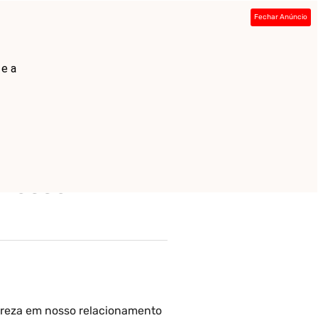
Fechar Anúncio
ada
Sobre
Contato
Links
 e a
riação de Deus,
 nosso
ureza em nosso relacionamento