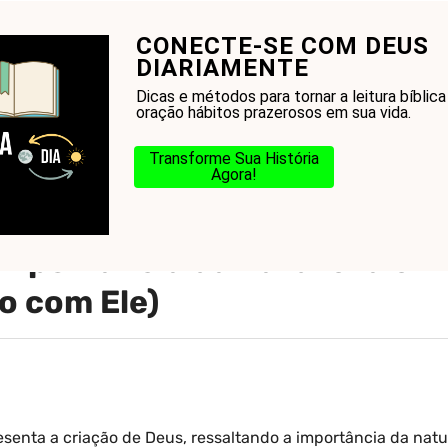
CONECTE-SE COM DEUS
onhecer a Bíblia?
Glossário
Blog
Na Jorn
DIARIAMENTE
Dicas e métodos para tornar a leitura bíblica
oração hábitos prazerosos em sua vida.
Transforme Sua História
Agora!
m (planta que representa a c
 importância da natureza em
o com Ele)
senta a criação de Deus, ressaltando a importância da nat