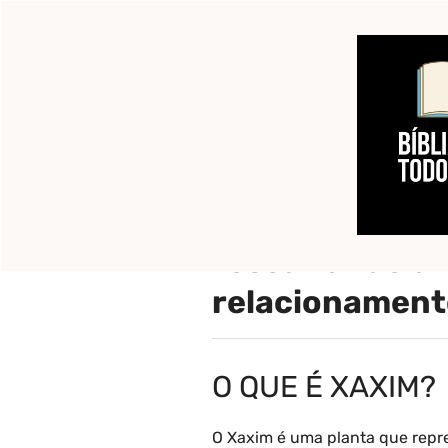
Pular
para
o
Início
Pronto para c
conteúdo
O que é : Xaxi
ressaltando a
relacionament
O QUE É XAXIM?
O Xaxim é uma planta que repre