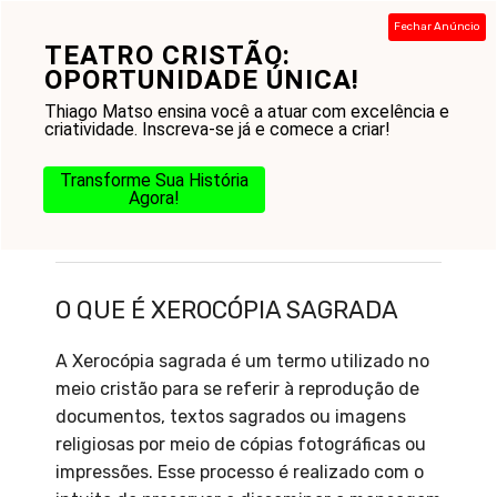
Pular
Fechar Anúncio
para
TEATRO CRISTÃO:
Menu
o
OPORTUNIDADE ÚNICA!
conteúdo
Thiago Matso ensina você a atuar com excelência e
criatividade. Inscreva-se já e comece a criar!
Transforme Sua História
Agora!
O que é Xerocópia sagrada
O QUE É XEROCÓPIA SAGRADA
A Xerocópia sagrada é um termo utilizado no
meio cristão para se referir à reprodução de
documentos, textos sagrados ou imagens
religiosas por meio de cópias fotográficas ou
impressões. Esse processo é realizado com o