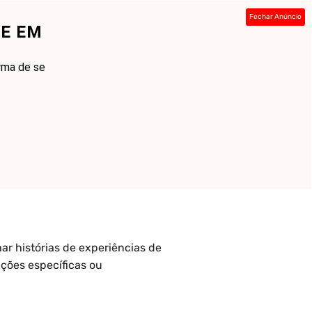
Fechar Anúncio
SE EM
ada
Sobre
Contato
Links
rma de se
ar histórias de experiências de
ções específicas ou