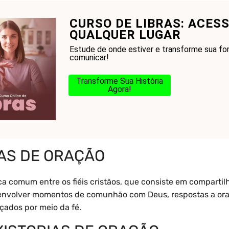
CURSO DE LIBRAS: ACES
onhecer a Bíblia?
Glossário
Blog
Na Jorn
QUALQUER LUGAR
Estude de onde estiver e transforme sua fo
comunicar!
Transforme Sua História
Agora!
ias de oração
IAS DE ORAÇÃO
ca comum entre os fiéis cristãos, que consiste em compartilh
 envolver momentos de comunhão com Deus, respostas a ora
çados por meio da fé.