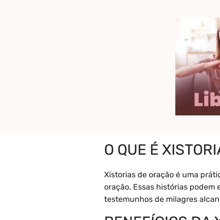
Pular
para
o
Início
Pronto para c
conteúdo
O que é Xistor
O QUE É XISTOR
Xistorias de oração é uma práti
oração. Essas histórias podem
testemunhos de milagres alcan