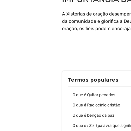
A Xistorias de oração desempen
da comunidade e glorifica a De
oração, os fiéis podem encoraj
Termos populares
O que é Quitar pecados
O que é Raciocínio cristão
O que é benção da paz
O que é : Zizi (palavra que signif