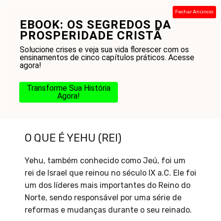
Pular
Fechar Anúncio
para
EBOOK: OS SEGREDOS DA
Menu
o
PROSPERIDADE CRISTÃ
conteúdo
Solucione crises e veja sua vida florescer com os
ensinamentos de cinco capítulos práticos. Acesse
agora!
Transforme Sua História
Agora!
O que é Yehu (rei)
O QUE É YEHU (REI)
Yehu, também conhecido como Jeú, foi um
rei de Israel que reinou no século IX a.C. Ele foi
um dos líderes mais importantes do Reino do
Norte, sendo responsável por uma série de
reformas e mudanças durante o seu reinado.