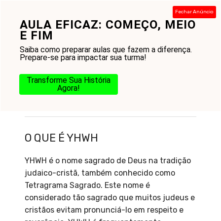
Pular
Fechar Anúncio
para
AULA EFICAZ: COMEÇO, MEIO
Menu
o
E FIM
conteúdo
Saiba como preparar aulas que fazem a diferença.
Prepare-se para impactar sua turma!
Transforme Sua História
Agora!
O que é YHWH
O QUE É YHWH
YHWH é o nome sagrado de Deus na tradição
judaico-cristã, também conhecido como
Tetragrama Sagrado. Este nome é
considerado tão sagrado que muitos judeus e
cristãos evitam pronunciá-lo em respeito e