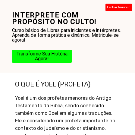
Pular
Fechar Anúncio
para
INTERPRETE COM
Menu
o
PROPÓSITO NO CULTO!
conteúdo
Curso básico de Libras para iniciantes e intérpretes.
Aprenda de forma prática e dinâmica. Matricule-se
agora!
Transforme Sua História
Agora!
O que é Yoel (profeta)
O QUE É YOEL (PROFETA)
Yoel é um dos profetas menores do Antigo
Testamento da Bíblia, sendo conhecido
também como Joel em algumas traduções.
Ele é considerado um profeta importante no
contexto do judaísmo e do cristianismo,