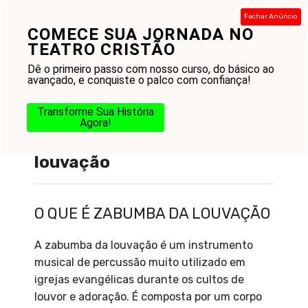
Pular
Fechar Anúncio
para
COMECE SUA JORNADA NO
Menu
o
TEATRO CRISTÃO
conteúdo
Dê o primeiro passo com nosso curso, do básico ao
avançado, e conquiste o palco com confiança!
Transforme Sua História
Agora!
O que é Zabumba da
louvação
O QUE É ZABUMBA DA LOUVAÇÃO
A zabumba da louvação é um instrumento
musical de percussão muito utilizado em
igrejas evangélicas durante os cultos de
louvor e adoração. É composta por um corpo