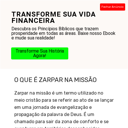
Pular
Fechar Anúncio
para
TRANSFORME SUA VIDA
Menu
o
FINANCEIRA
conteúdo
Descubra os Princípios Bíblicos que trazem
prosperidade em todas as áreas. Baixe nosso Ebook
e mude sua realidade!
Transforme Sua História
Agora!
O que é Zarpar na missão
O QUE É ZARPAR NA MISSÃO
Zarpar na missão é um termo utilizado no
meio cristão para se referir ao ato de se lançar
em uma jornada de evangelização e
propagação da palavra de Deus. É um
chamado para sair da zona de conforto e se