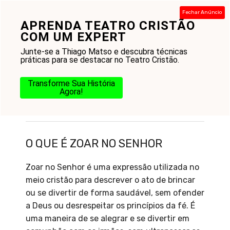
Pular
Fechar Anúncio
para
APRENDA TEATRO CRISTÃO
Menu
o
COM UM EXPERT
conteúdo
Junte-se a Thiago Matso e descubra técnicas
práticas para se destacar no Teatro Cristão.
Transforme Sua História
Agora!
O que é Zoar no Senhor
O QUE É ZOAR NO SENHOR
Zoar no Senhor é uma expressão utilizada no
meio cristão para descrever o ato de brincar
ou se divertir de forma saudável, sem ofender
a Deus ou desrespeitar os princípios da fé. É
uma maneira de se alegrar e se divertir em