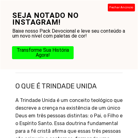
Pular
Fechar Anúncio
para
SEJA NOTADO NO
Menu
o
INSTAGRAM!
conteúdo
Baixe nosso Pack Devocional e leve seu conteúdo a
um novo nível com paletas de cor!
Transforme Sua História
Agora!
O que é Trindade Unida
O QUE É TRINDADE UNIDA
A Trindade Unida é um conceito teológico que
descreve a crença na existência de um único
Deus em três pessoas distintas: o Pai, o Filho e
o Espírito Santo. Essa doutrina fundamental
para a fé cristã afirma que essas três pessoas