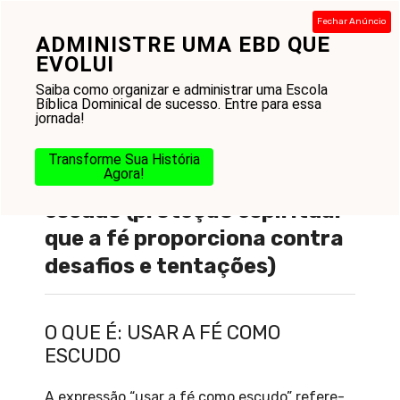
Pular
Fechar Anúncio
para
ADMINISTRE UMA EBD QUE
Menu
o
EVOLUI
conteúdo
Saiba como organizar e administrar uma Escola
Bíblica Dominical de sucesso. Entre para essa
jornada!
Transforme Sua História
Agora!
O que é : Usar a fé como
escudo (proteção espiritual
que a fé proporciona contra
desafios e tentações)
O QUE É: USAR A FÉ COMO
ESCUDO
A expressão “usar a fé como escudo” refere-