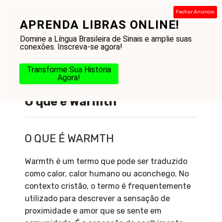
Pular
Fechar Anúncio
para
APRENDA LIBRAS ONLINE!
Menu
o
Domine a Língua Brasileira de Sinais e amplie suas
conteúdo
conexões. Inscreva-se agora!
Transforme Sua História
Agora!
O que é Warmth
O QUE É WARMTH
Warmth é um termo que pode ser traduzido
como calor, calor humano ou aconchego. No
contexto cristão, o termo é frequentemente
utilizado para descrever a sensação de
proximidade e amor que se sente em