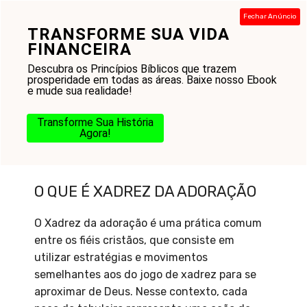
Pular
Fechar Anúncio
para
TRANSFORME SUA VIDA
Menu
o
FINANCEIRA
conteúdo
Descubra os Princípios Bíblicos que trazem
prosperidade em todas as áreas. Baixe nosso Ebook
e mude sua realidade!
Transforme Sua História
Agora!
O que é Xadrez da adoração
O QUE É XADREZ DA ADORAÇÃO
O Xadrez da adoração é uma prática comum
entre os fiéis cristãos, que consiste em
utilizar estratégias e movimentos
semelhantes aos do jogo de xadrez para se
aproximar de Deus. Nesse contexto, cada