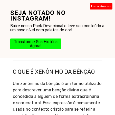
Pular
Fechar Anúncio
para
SEJA NOTADO NO
Menu
o
INSTAGRAM!
conteúdo
Baixe nosso Pack Devocional e leve seu conteúdo a
um novo nível com paletas de cor!
Transforme Sua História
Agora!
O que é Xenônimo da bênção
O QUE É XENÔNIMO DA BÊNÇÃO
Um xenônimo da bênção é um termo utilizado
para descrever uma benção divina que é
concedida a alguém de forma extraordinária
e sobrenatural. Essa expressão é comumente
usada no contexto cristão para se referir a