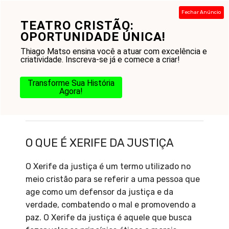
Pular
Fechar Anúncio
para
TEATRO CRISTÃO:
Menu
o
OPORTUNIDADE ÚNICA!
conteúdo
Thiago Matso ensina você a atuar com excelência e
criatividade. Inscreva-se já e comece a criar!
Transforme Sua História
Agora!
O que é Xerife da justiça
O QUE É XERIFE DA JUSTIÇA
O Xerife da justiça é um termo utilizado no
meio cristão para se referir a uma pessoa que
age como um defensor da justiça e da
verdade, combatendo o mal e promovendo a
paz. O Xerife da justiça é aquele que busca