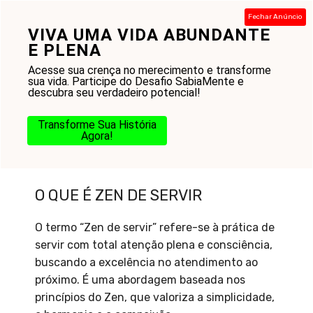
Pular
Fechar Anúncio
para
VIVA UMA VIDA ABUNDANTE
Menu
o
E PLENA
conteúdo
Acesse sua crença no merecimento e transforme
sua vida. Participe do Desafio SabiaMente e
descubra seu verdadeiro potencial!
Transforme Sua História
Agora!
O que é Zen de servir
O QUE É ZEN DE SERVIR
O termo “Zen de servir” refere-se à prática de
servir com total atenção plena e consciência,
buscando a excelência no atendimento ao
próximo. É uma abordagem baseada nos
princípios do Zen, que valoriza a simplicidade,