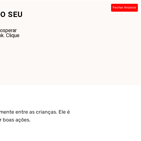
Fechar Anúncio
O SEU
ada
Sobre
Contato
Links
rosperar
k. Clique
ente entre as crianças. Ele é
r boas ações.