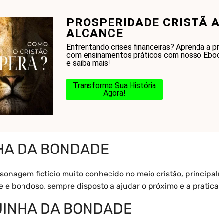
PROSPERIDADE CRISTÃ A
onhecer a Bíblia?
Glossário
Blog
Na Jorn
ALCANCE
Enfrentando crises financeiras? Aprenda a p
com ensinamentos práticos com nosso Eboo
e saiba mais!
Transforme Sua História
Agora!
nha da bondade
NHA DA BONDADE
nagem fictício muito conhecido no meio cristão, principalm
 e bondoso, sempre disposto a ajudar o próximo e a pratica
UINHA DA BONDADE