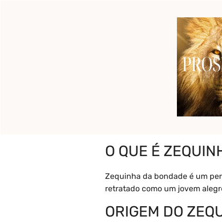
Pular
para
o
Início
Pronto para c
conteúdo
O que é Zequi
O QUE É ZEQUI
Zequinha da bondade é um perso
retratado como um jovem alegre
ORIGEM DO ZEQ